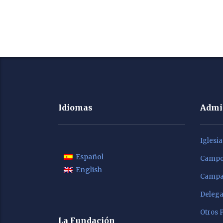
Idiomas
Admi
Iglesi
Español
Campo 
English
Campañ
Delega
Otros 
La Fundación