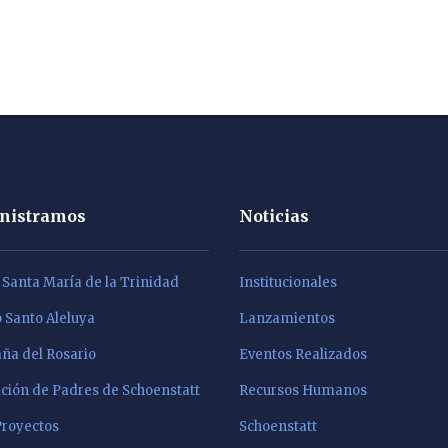
nistramos
Noticias
a Santa María de la Trinidad
Institucionales
Santo Aleluya
Lanzamientos
a del Rosario
Eventos Realizados
ción de Padres de Schoenstatt
Recursos Humanos
Proyectos
Schoenstatt